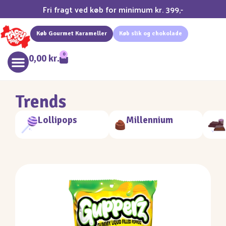
Fri fragt ved køb for minimum kr. 399,-
Køb Gourmet Karameller
Køb slik og chokolade
0
0,00
kr.
Trends
Lollipops
Millennium