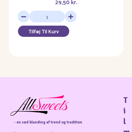
29,50
kr.
Tilføj Til Kurv
T
i
l
- en sød blanding af trend og tradition