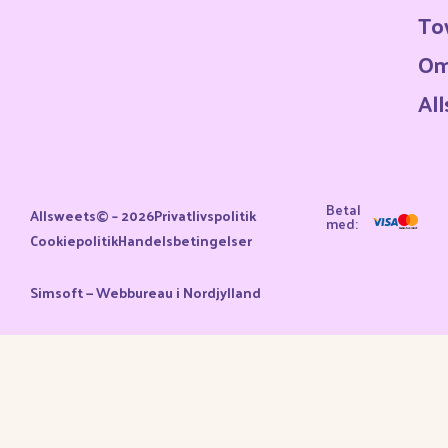
To
O
Al
Betal
Allsweets© – 2026
Privatlivspolitik
med:
Cookiepolitik
Handelsbetingelser
Simsoft — Webbureau i Nordjylland