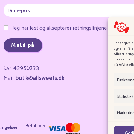
Jeg har lest og aksepterer retningslinjene for infor
For at give 
og/eller få 
Alle
) til br
unikke ident
på
Afvis
) el
Cvr:
43951033
Mail:
butik@allsweets.dk
O
Funktion
Statistikk
Marketin
Betal med:
ingelser
Godk