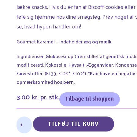
lækre snacks. Hvis du er fan af Biscoff-cookies eller
føle sig hjemme hos dine smagsløg. Prøv noget af v
se, hvad hypen handler om!
Gourmet Karamel – Indeholder
æg og mælk
Ingredienser: Glukosesirup (fremstillet af genetisk modi
modificeret), Kokosolie, Havsalt,
Æggehvider
, Kondense
Farvestoffer: (E133, E129*, E102*).
*Kan have en negativ v
opmærksomhed hos børn.
3,00 kr. pr. stk.
Tilbage til shoppen
TILFØJ TIL KURV