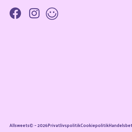
Allsweets© – 2026
Privatlivspolitik
Cookiepolitik
Handelsbet