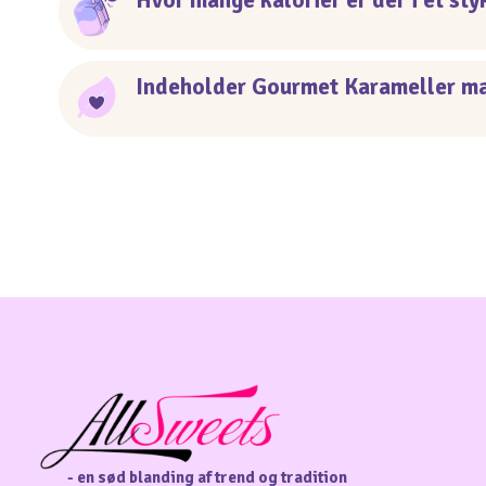
Hvor mange kalorier er der i et s
Indeholder Gourmet Karameller m
- en sød blanding af trend og tradition