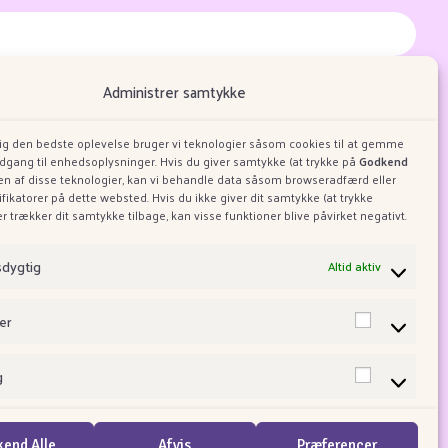
masjonskapsler og personvern.
Administrer samtykke
dig den bedste oplevelse bruger vi teknologier såsom cookies til at gemme
adgang til enhedsoplysninger. Hvis du giver samtykke (at trykke på
Godkend
ugen af disse teknologier, kan vi behandle data såsom browseradfærd eller
ifikatorer på dette websted. Hvis du ikke giver dit samtykke (at trykke
ler trækker dit samtykke tilbage, kan visse funktioner blive påvirket negativt.
Om Taffy Town
m Allsweets
sdygtig
Altid aktiv
er
g
end Alle
Afvis
Præferencer