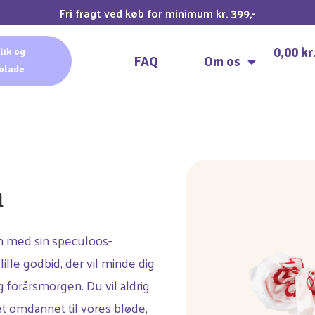
Fri fragt ved køb for minimum kr. 399,-
0,00
kr
lik og
FAQ
Om os
olade
l
en med sin speculoos-
le godbid, der vil minde dig
g forårsmorgen. Du vil aldrig
et omdannet til vores bløde,