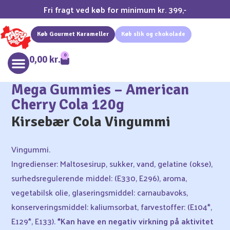
Fri fragt ved køb for minimum kr. 399,-
Køb Gourmet Karameller
Køb slik og chokolade
0
0,00
kr.
Mega Gummies – American
Cherry Cola 120g
Kirsebær Cola Vingummi
Vingummi.
Ingredienser: Maltosesirup, sukker, vand, gelatine (okse),
surhedsregulerende middel: (E330, E296), aroma,
vegetabilsk olie, glaseringsmiddel: carnaubavoks,
konserveringsmiddel: kaliumsorbat, farvestoffer: (E104*,
E129*, E133).
*Kan have en negativ virkning på aktivitet