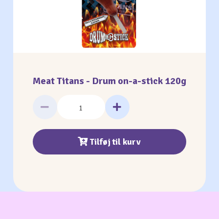
Meat Titans - Drum on-a-stick 120g
Tilføj til kurv