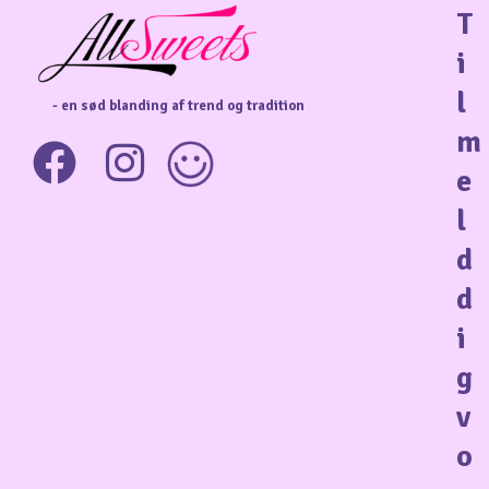
T
i
l
- en sød blanding af trend og tradition
m
e
l
d
d
i
g
v
o