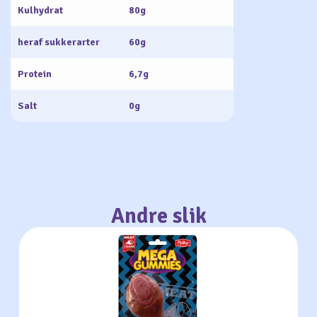
Kulhydrat
80g
heraf sukkerarter
60g
Protein
6,7g
Salt
0g
Andre slik