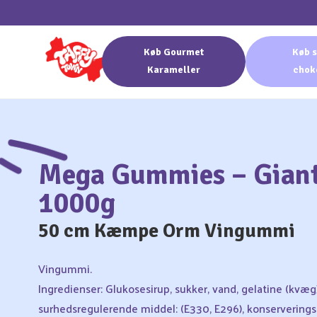
Køb Gourmet
Køb s
Karameller
chok
Mega Gummies – Gian
1000g
50 cm Kæmpe Orm Vingummi
Vingummi.
Ingredienser: Glukosesirup, sukker, vand, gelatine (kvæg)
surhedsregulerende middel: (E330, E296), konserverings