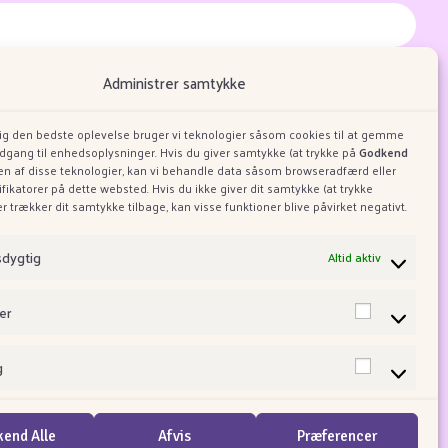
masjonskapsler og personvern.
Administrer samtykke
dig den bedste oplevelse bruger vi teknologier såsom cookies til at gemme
adgang til enhedsoplysninger. Hvis du giver samtykke (at trykke på
Godkend
ugen af disse teknologier, kan vi behandle data såsom browseradfærd eller
ifikatorer på dette websted. Hvis du ikke giver dit samtykke (at trykke
ler trækker dit samtykke tilbage, kan visse funktioner blive påvirket negativt.
Om Taffy Town
m Allsweets
sdygtig
Altid aktiv
er
g
end Alle
Afvis
Præferencer