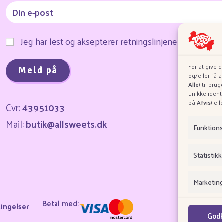
Jeg har lest og aksepterer retningslinjene for infor
For at give 
og/eller få 
Alle
) til br
unikke ident
på
Afvis
) el
Cvr:
43951033
Mail:
butik@allsweets.dk
O
Funktion
Statistikk
Marketin
Betal med:
ingelser
Godk