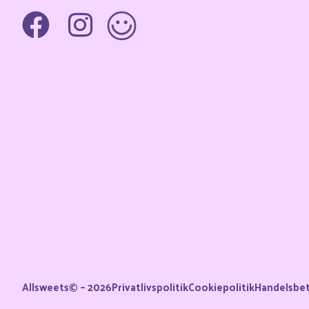
Allsweets© – 2026
Privatlivspolitik
Cookiepolitik
Handelsbet