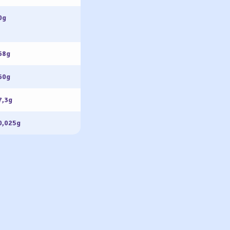
0g
68g
60g
7,3g
0,025g