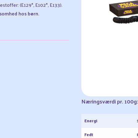
stoffer: (E129*, E102*, E133).
ksomhed hos børn.
Næringsværdi pr. 100g:
Energi
Fedt