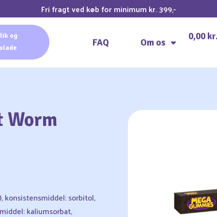
Fri fragt ved køb for minimum kr. 399,-
0,00
kr
lik og
FAQ
Om os
olade
t Worm
, konsistensmiddel: sorbitol,
middel: kaliumsorbat,