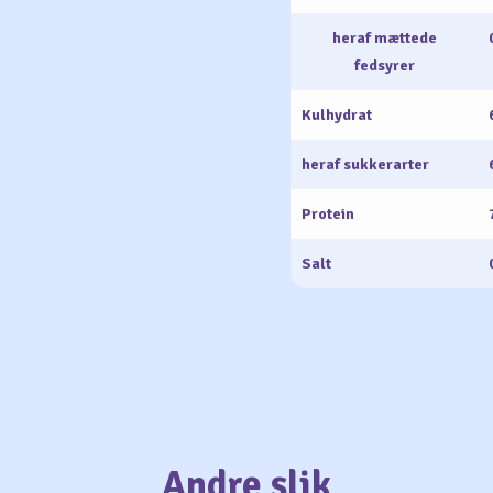
heraf mættede
fedsyrer
Kulhydrat
heraf sukkerarter
Protein
Salt
Andre slik