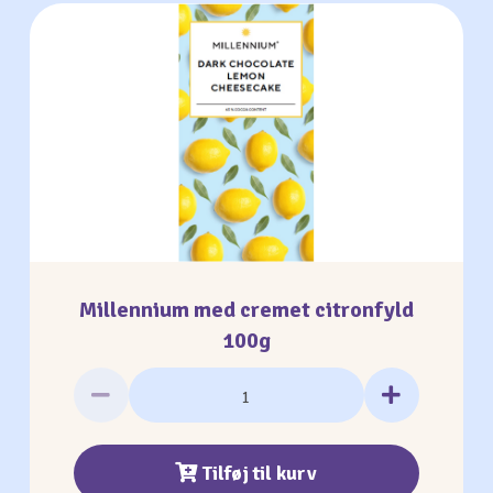
Millennium med cremet citronfyld
100g
Tilføj til kurv