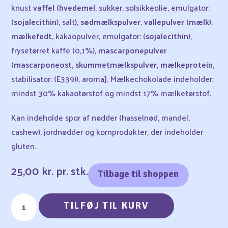
knust
vaffel
(
hvedemel
, sukker, solsikkeolie, emulgator:
(
sojalecithin
), salt),
sødmælkspulver
,
valle­pulver
(
mælk
),
mælkefedt
, kakaopulver, emulgator: (
sojalecithin
),
frysetørret kaffe (0,1%),
mascarponepulver
(
mascarponeost
,
skummetmælkspulver
,
mælkeprotein
,
stabilisator: (E339)), aroma]. Mælkechokolade indeholder:
mindst 30% kakaotørstof og mindst 17% mælketørstof.
Kan indeholde spor af nødder (hasselnød, mandel,
cashew), jordnødder og kornprodukter, der indeholder
gluten.
25,00
kr.
pr. stk.
Tilbage til shoppen
TILFØJ TIL KURV