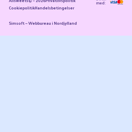
Allsweets© – 2026
Privatlivspolitik
med:
Cookiepolitik
Handelsbetingelser
Simsoft — Webbureau i Nordjylland