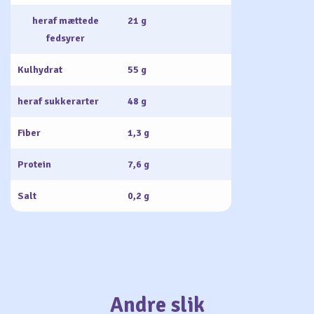
heraf mættede
21 g
fedsyrer
Kulhydrat
55 g
heraf sukkerarter
48 g
Fiber
1,3 g
Protein
7,6 g
Salt
0,2 g
Andre slik