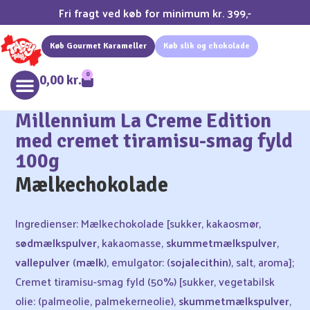
Fri fragt ved køb for minimum kr. 399,-
Køb Gourmet Karameller
Køb slik og chokolade
0
0,00
kr.
Millennium La Creme Edition
med cremet tiramisu-smag fyld
100g
Mælkechokolade
Ingredienser: Mælkechokolade [sukker, kakaosmør,
sødmælkspulver,
kakaomasse,
skummetmælkspulver
,
valle­pulver
(
mælk
), emulgator: (
sojalecithin
), salt, aroma];
Cremet tiramisu-smag fyld (50%) [sukker, vegetabilsk
olie: (palmeolie, palmekerneolie),
skummetmælkspulver
,