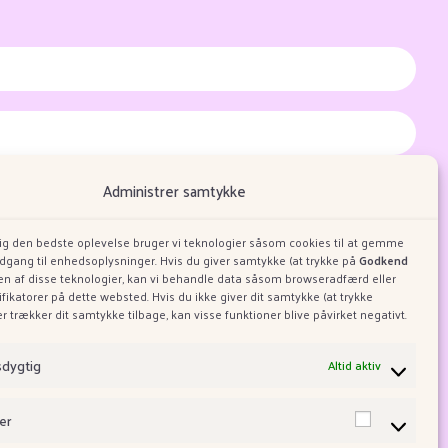
masjonskapsler og personvern.
Administrer samtykke
dig den bedste oplevelse bruger vi teknologier såsom cookies til at gemme
adgang til enhedsoplysninger. Hvis du giver samtykke (at trykke på
Godkend
ugen af disse teknologier, kan vi behandle data såsom browseradfærd eller
ifikatorer på dette websted. Hvis du ikke giver dit samtykke (at trykke
ler trækker dit samtykke tilbage, kan visse funktioner blive påvirket negativt.
Om Taffy Town
m Allsweets
sdygtig
Altid aktiv
er