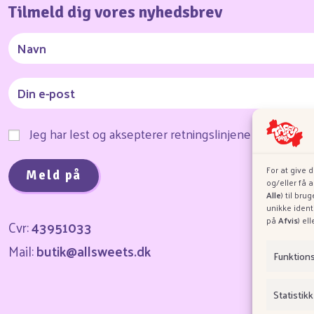
Tilmeld dig vores nyhedsbrev
Jeg har lest og aksepterer retningslinjene for infor
For at give 
og/eller få 
Alle
) til br
unikke ident
på
Afvis
) el
Cvr:
43951033
Mail:
butik@allsweets.dk
O
Funktion
Statistikk