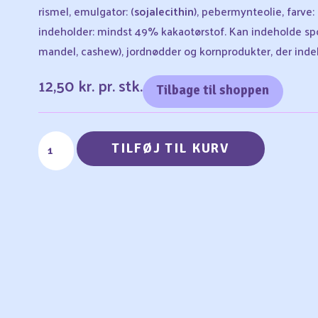
rismel, emulgator: (
sojalecithin
), pebermynteolie, farve
indeholder: mindst 49% kakaotørstof. Kan indeholde spo
mandel, cashew), jordnødder og kornprodukter, der inde
12,50
kr.
pr. stk.
Tilbage til shoppen
TILFØJ TIL KURV