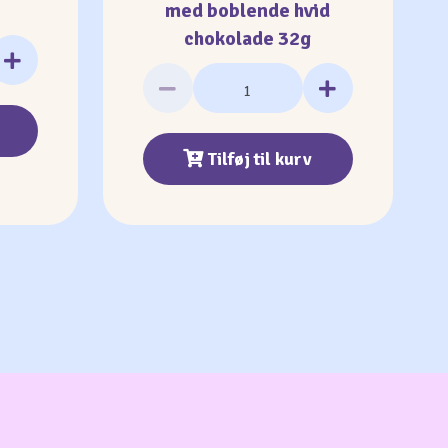
med boblende hvid
chokolade 32g
Tilføj til kurv