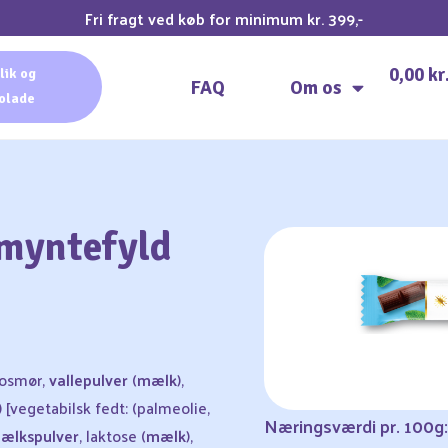
Fri fragt ved køb for minimum kr. 399,-
0,00
kr
lik og
FAQ
Om os
olade
myntefyld
aosmør,
valle­pulver
(
mælk
),
[vegetabilsk fedt: (palmeolie,
Næringsværdi pr. 100g:
lkspulver
, laktose (
mælk
),