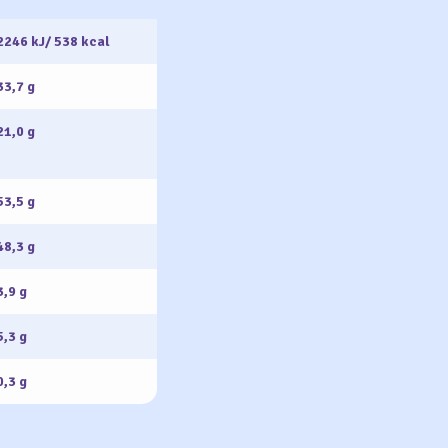
2246 kJ/ 538 kcal
33,7 g
21,0 g
53,5 g
48,3 g
3,9 g
5,3 g
0,3 g