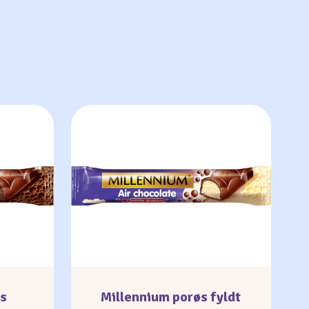
øs
Millennium porøs fyldt