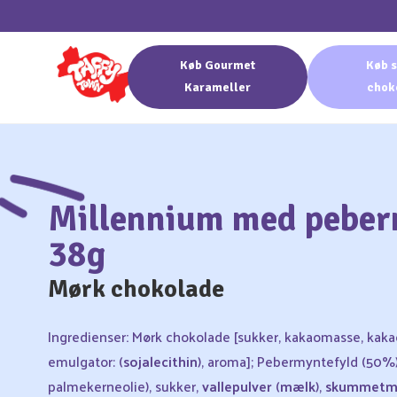
Køb Gourmet
Køb s
Karameller
chok
Millennium med peber
38g
Mørk chokolade
Ingredienser
:
Mørk chokolade [sukker, kakaomasse, kak
emulgator: (
sojalecithin
), aroma]; Pebermyntefyld (50%) 
palmekerneolie), sukker,
valle­pulver
(
mælk
),
skummetmæ