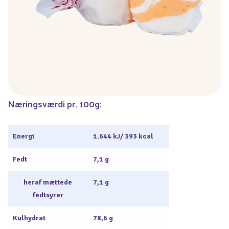
Næringsværdi pr. 100g:
Energi
1.644 kJ/ 393 kcal
Fedt
7,1 g
heraf mættede
7,1 g
fedtsyrer
Kulhydrat
78,6 g