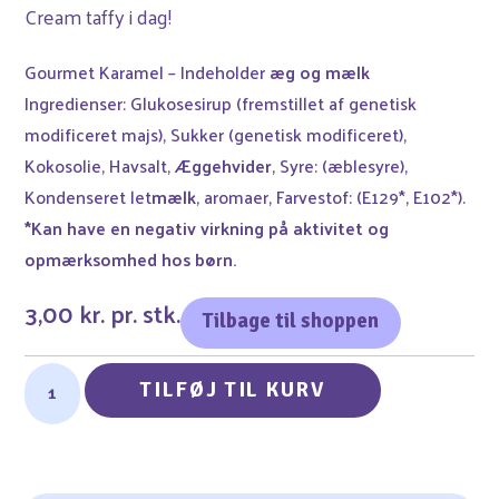
Cream taffy i dag!
Gourmet Karamel – Indeholder
æg og mælk
Ingredienser: Glukosesirup (fremstillet af genetisk
modificeret majs), Sukker (genetisk modificeret),
Kokosolie, Havsalt,
Æggehvider
, Syre: (æblesyre),
Kondenseret let
mælk
, aromaer, Farvestof: (E129*, E102*).
*Kan have en negativ virkning på aktivitet og
opmærksomhed hos børn.
3,00 kr. pr. stk.
Tilbage til shoppen
TILFØJ TIL KURV