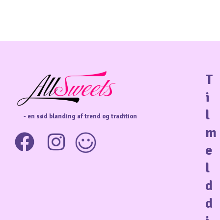
T
i
l
- en sød blanding af trend og tradition
m
e
l
d
d