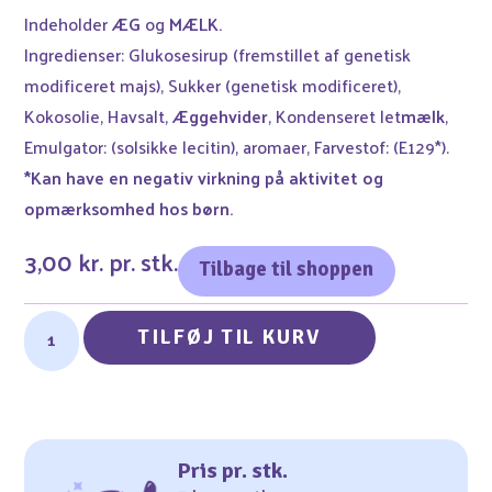
Indeholder
ÆG
og
MÆLK.
Ingredienser: Glukosesirup (fremstillet af genetisk
modificeret majs), Sukker (genetisk modificeret),
Kokosolie, Havsalt,
Æggehvider
, Kondenseret let
mælk
,
Emulgator: (solsikke lecitin), aromaer, Farvestof: (E129*).
*Kan have en negativ virkning på aktivitet og
opmærksomhed hos børn.
3,00 kr. pr. stk.
Tilbage til shoppen
TILFØJ TIL KURV
Pris pr. stk.