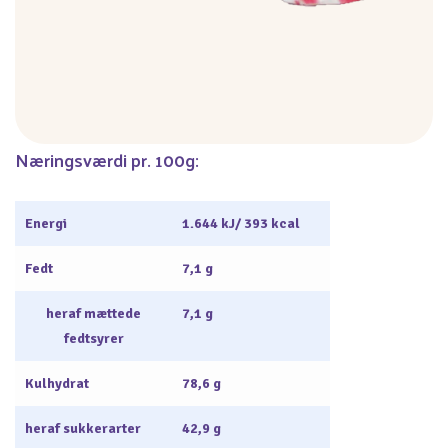
Næringsværdi pr. 100g:
Energi
1.644 kJ/ 393 kcal
Fedt
7,1 g
heraf mættede
7,1 g
fedtsyrer
Kulhydrat
78,6 g
heraf sukkerarter
42,9 g