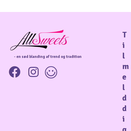
T
i
l
- en sød blanding af trend og tradition
m
e
l
d
d
i
g