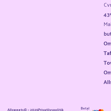
Cvr
43
Mai
bu
O
Ta
To
O
Al
Betal
Allsweets© – 2026
Privatlivspolitik