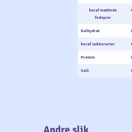
heraf mættede
fedsyrer
Kulhydrat
heraf sukkerarter
Protein
Salt
Andre slik