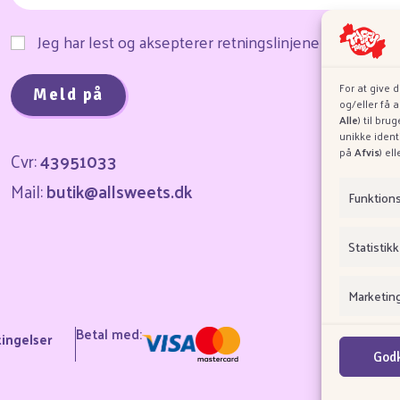
Jeg har lest og aksepterer retningslinjene for infor
For at give 
og/eller få 
Alle
) til br
unikke ident
på
Afvis
) el
Cvr:
43951033
Mail:
butik@allsweets.dk
O
Funktion
Statistikk
Marketin
Betal med:
ingelser
Godk