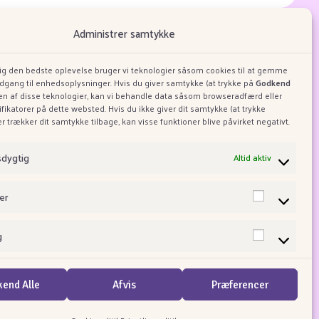
masjonskapsler og personvern.
Administrer samtykke
dig den bedste oplevelse bruger vi teknologier såsom cookies til at gemme
adgang til enhedsoplysninger. Hvis du giver samtykke (at trykke på
Godkend
ugen af disse teknologier, kan vi behandle data såsom browseradfærd eller
ifikatorer på dette websted. Hvis du ikke giver dit samtykke (at trykke
ler trækker dit samtykke tilbage, kan visse funktioner blive påvirket negativt.
Om Taffy Town
m Allsweets
sdygtig
Altid aktiv
er
g
end Alle
Afvis
Præferencer