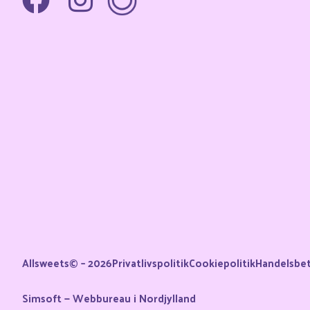
Allsweets© – 2026
Privatlivspolitik
Cookiepolitik
Handelsbet
Simsoft — Webbureau i Nordjylland