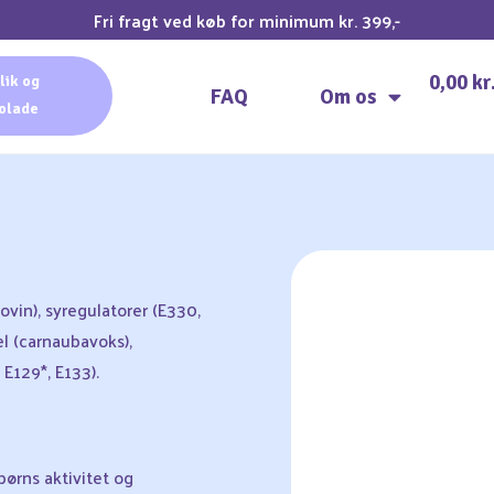
Fri fragt ved køb for minimum kr. 399,-
0,00
kr
lik og
FAQ
Om os
olade
ovin), syregulatorer (E330,
l (carnaubavoks),
E129*, E133).
børns aktivitet og