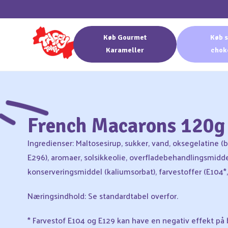
Køb Gourmet
Køb s
Karameller
chok
French Macarons 120g
Ingredienser: Maltosesirup, sukker, vand, oksegelatine (b
E296), aromaer, solsikkeolie, overfladebehandlingsmidde
konserveringsmiddel (kaliumsorbat), farvestoffer (E104*, 
Næringsindhold: Se standardtabel overfor.
* Farvestof E104 og E129 kan have en negativ effekt på 